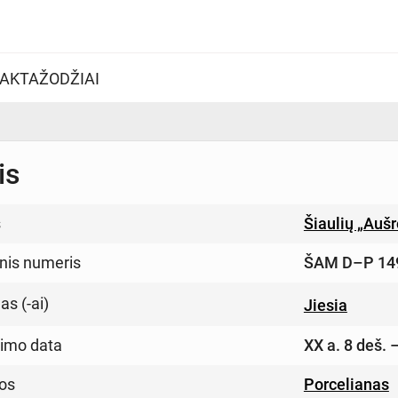
AKTAŽODŽIAI
is
s
Šiaulių „Auš
inis numeris
ŠAM D–P 14
s (-ai)
Jiesia
imo data
XX a. 8 deš. 
os
Porcelianas