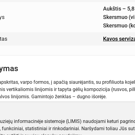
Aukštis – 5,
ys
Skersmuo (vi
Skersmuo (ko
tas
Kavos serviz
šymas
pskritas, varpo formos, į apačią siaurėjantis, su profiliuota koj
s vertikaliomis linijomis ir tapyta gėlių kompozicija (rusvos, pilk
lvos linijomis. Gamintojo ženklas – dugno išorėje.
muziejų informacinėje sistemoje (LIMIS) naudojami keturi pagrind
ji, funkciniai, statistiniai ir rinkodariniai. Naršydami toliau Jūs s
ugiau informacijos apie objektą?