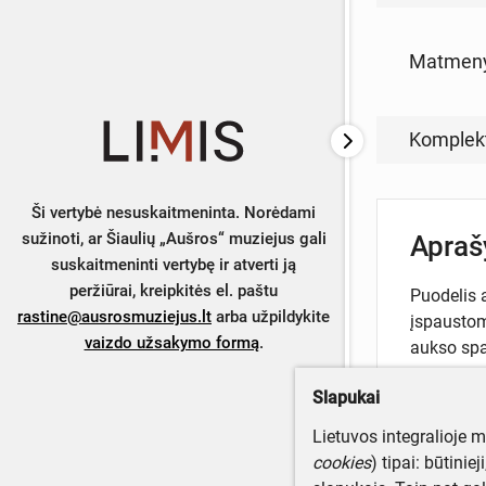
Matmen
Komplek
Ši vertybė nesuskaitmeninta. Norėdami
sužinoti, ar Šiaulių „Aušros“ muziejus gali
Apra
suskaitmeninti vertybę ir atverti ją
peržiūrai, kreipkitės el. paštu
Puodelis a
rastine@ausrosmuziejus.lt
arba užpildykite
įspaustomi
vaizdo užsakymo formą
.
aukso spa
Slapukai
Lietuvos integralioje 
cookies
) tipai: būtinie
Turite da