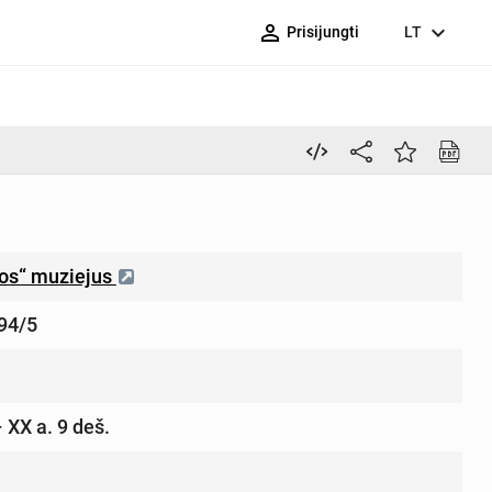
person_outline
expand_more
Prisijungti
LT
ros“ muziejus
94/5
– XX a. 9 deš.