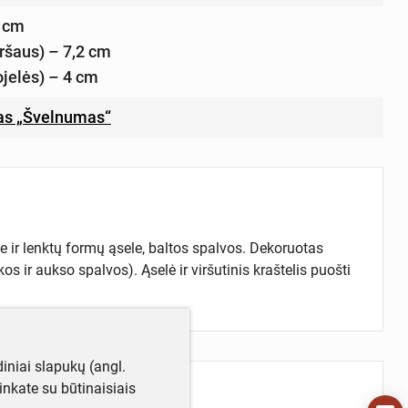
8 cm
ršaus) – 7,2 cm
jelės) – 4 cm
as „Švelnumas“
ele ir lenktų formų ąsele, baltos spalvos. Dekoruotas
os ir aukso spalvos). Ąselė ir viršutinis kraštelis puošti
iniai slapukų (angl.
utinkate su būtinaisiais