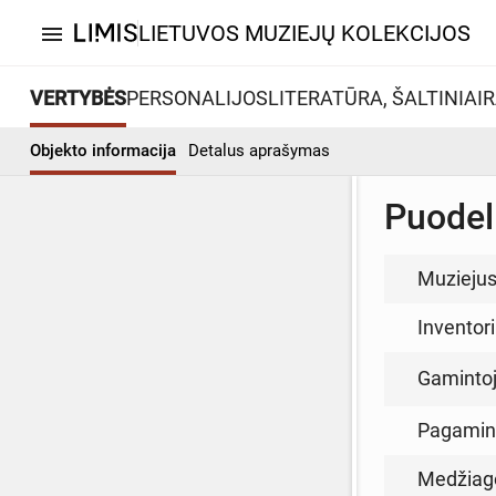
LIETUVOS MUZIEJŲ KOLEKCIJOS
menu
VERTYBĖS
PERSONALIJOS
LITERATŪRA, ŠALTINIAI
R
Objekto informacija
Detalus aprašymas
Puodel
Muzieju
Inventor
Gamintoja
Pagamin
Medžiag