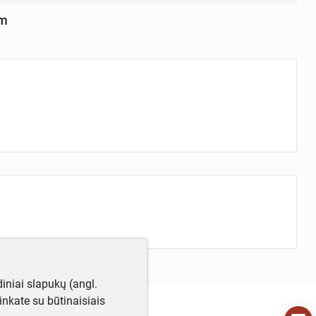
cm
iniai slapukų (angl.
utinkate su būtinaisiais