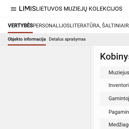
LIETUVOS MUZIEJŲ KOLEKCIJOS
menu
VERTYBĖS
PERSONALIJOS
LITERATŪRA, ŠALTINIAI
R
Objekto informacija
Detalus aprašymas
Kobiny
Muzieju
Inventor
Gamintoja
Pagamin
Medžiag