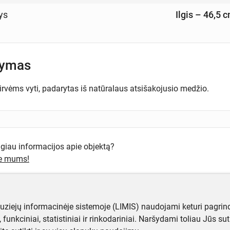
ys
Ilgis – 46,5 
šymas
irvėms vyti, padarytas iš natūralaus atsišakojusio medžio.
ugiau informacijos apie objektą?
te mums!
muziejų informacinėje sistemoje (LIMIS) naudojami keturi pagrind
ji, funkciniai, statistiniai ir rinkodariniai. Naršydami toliau Jūs s