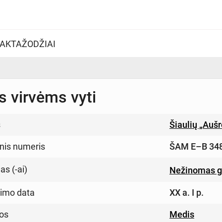
AKTAŽODŽIAI
s virvėms vyti
s
Šiaulių „Auš
inis numeris
ŠAM E–B 34
s (-ai)
Nežinomas g
imo data
XX a. I p.
os
Medis