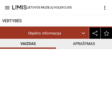
menu
more_vert
LIETUVOS MUZIEJŲ KOLEKCIJOS
VERTYBĖS
Objekto informacija
VAIZDAS
APRAŠYMAS
help_outline
PD