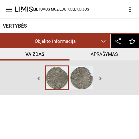
menu
more_vert
LIETUVOS MUZIEJŲ KOLEKCIJOS
VERTYBĖS
Objekto informacija
VAIZDAS
APRAŠYMAS
keyboard_arrow_left
keyboard_arrow_right