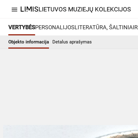
LIETUVOS MUZIEJŲ KOLEKCIJOS
menu
VERTYBĖS
PERSONALIJOS
LITERATŪRA, ŠALTINIAI
R
Objekto informacija
Detalus aprašymas