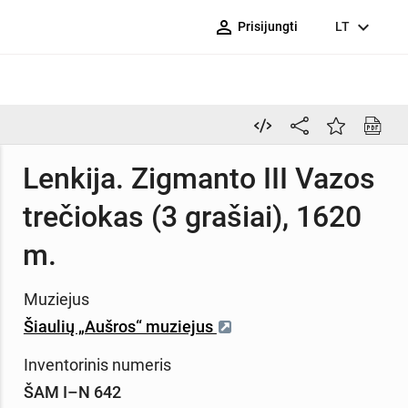
person_outline
expand_more
Prisijungti
LT
Lenkija. Zigmanto III Vazos
trečiokas (3 grašiai), 1620
m.
Muziejus
Šiaulių „Aušros“ muziejus
Inventorinis numeris
ŠAM I–N 642