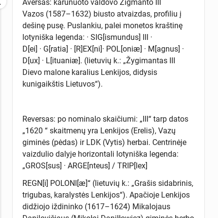
Aversas: karūnuoto valdovo Zigmanto III
Vazos (1587–1632) biusto atvaizdas, profiliu į
dešinę pusę. Puslankiu, palei monetos kraštinę
lotyniška legenda: · SIG[ismundus] III ·
D[ei] · G[ratia] · [R]EX[ni]· POL[oniæ] · M[agnus] ·
D[ux] · L[ituaniæ]. (lietuvių k.: „Žygimantas III
Dievo malone karalius Lenkijos, didysis
kunigaikštis Lietuvos“).
Reversas: po nominalo skaičiumi: „III“ tarp datos
„1620 “ skaitmenų yra Lenkijos (Erelis), Vazų
giminės (pėdas) ir LDK (Vytis) herbai. Centrinėje
vaizdulio dalyje horizontali lotyniška legenda:
„GROS[sus] · ARGE[nteus] / TRIP[lex]
REGN[i] POLONI[æ]“ (lietuvių k.: „Grašis sidabrinis,
trigubas, karalystės Lenkijos“). Apačioje Lenkijos
didžiojo iždininko (1617–1624) Mikalojaus