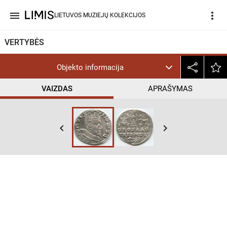
menu
more_vert
LIETUVOS MUZIEJŲ KOLEKCIJOS
VERTYBĖS
Objekto informacija
VAIZDAS
APRAŠYMAS
keyboard_arrow_left
keyboard_arrow_right