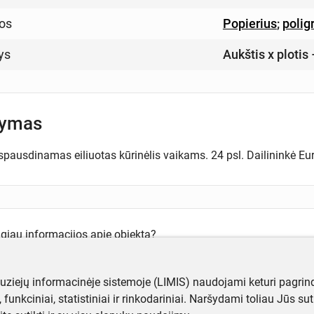
os
Popierius
;
polig
ys
Aukštis x plotis
šymas
 spausdinamas eiliuotas kūrinėlis vaikams. 24 psl. Dailininkė E
ugiau informacijos apie objektą?
te mums!
muziejų informacinėje sistemoje (LIMIS) naudojami keturi pagrind
ji, funkciniai, statistiniai ir rinkodariniai. Naršydami toliau Jūs s