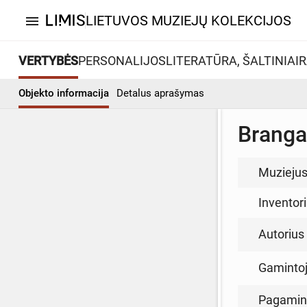
LIETUVOS MUZIEJŲ KOLEKCIJOS
menu
VERTYBĖS
PERSONALIJOS
LITERATŪRA, ŠALTINIAI
R
Objekto informacija
Detalus aprašymas
Branga
Muzieju
Inventor
Autorius (
Gamintoja
Pagamin