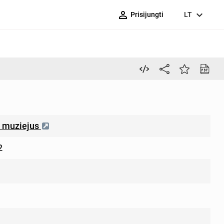
person_outline
expand_more
Prisijungti
LT
“ muziejus
2