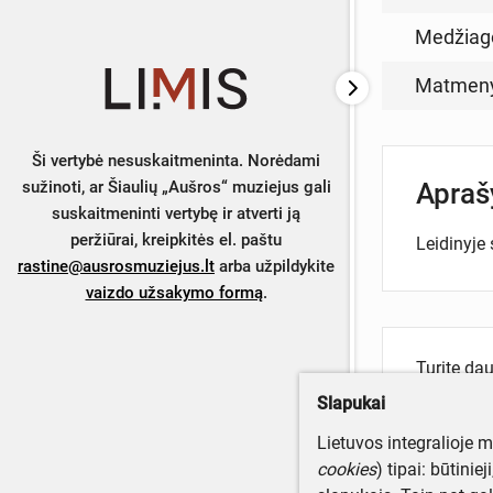
Medžiag
Matmen
Ši vertybė nesuskaitmeninta. Norėdami
Apra
sužinoti, ar Šiaulių „Aušros“ muziejus gali
suskaitmeninti vertybę ir atverti ją
peržiūrai, kreipkitės el. paštu
Leidinyje
rastine@ausrosmuziejus.lt
arba užpildykite
vaizdo užsakymo formą
.
Turite da
Parašyki
Slapukai
Lietuvos integralioje 
cookies
) tipai: būtinie