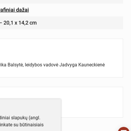
rafiniai dažai
 – 20,1 x 14,2 cm
urika Balsytė, leidybos vadovė Jadvyga Kauneckienė
iniai slapukų (angl.
utinkate su būtinaisiais