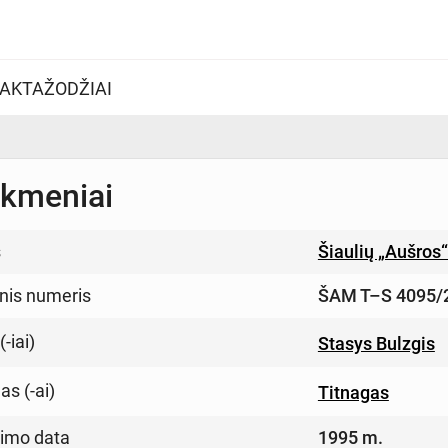
AKTAŽODŽIAI
kmeniai
s
Šiaulių „Aušros
inis numeris
ŠAM T–S 4095/
-iai)
Stasys Bulzgis
s (-ai)
Titnagas
imo data
1995 m.