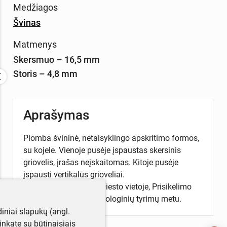
Medžiagos
Švinas
Matmenys
Skersmuo – 16,5 mm
Storis – 4,8 mm
Aprašymas
Plomba švininė, netaisyklingo apskritimo formos,
su kojele. Vienoje pusėje įspaustas skersinis
griovelis, įrašas neįskaitomas. Kitoje pusėje
įspausti vertikalūs grioveliai.
Rasta Šiaulių senojo miesto vietoje, Prisikėlimo
aikštėje, 2018 m. archeologinių tyrimų metu.
iniai slapukų (angl.
utinkate su būtinaisiais