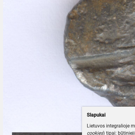
Slapukai
Lietuvos integralioje 
cookies
) tipai: būtinie