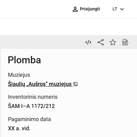
person_outline
expand_more
Prisijungti
LT
Plomba
Muziejus
Šiaulių „Aušros“ muziejus
Inventorinis numeris
ŠAM I–A 1172/212
Pagaminimo data
XX a. vid.