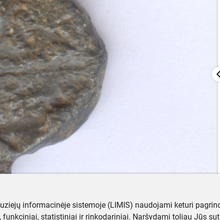
muziejų informacinėje sistemoje (LIMIS) naudojami keturi pagrind
ji, funkciniai, statistiniai ir rinkodariniai. Naršydami toliau Jūs s