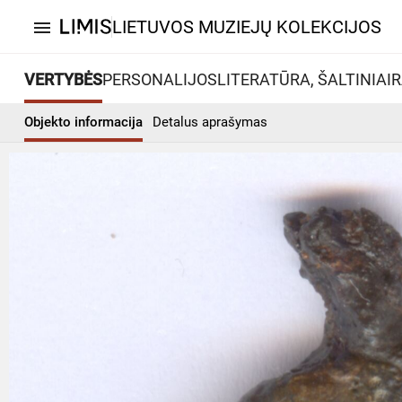
LIETUVOS MUZIEJŲ KOLEKCIJOS
menu
VERTYBĖS
PERSONALIJOS
LITERATŪRA, ŠALTINIAI
R
Objekto informacija
Detalus aprašymas