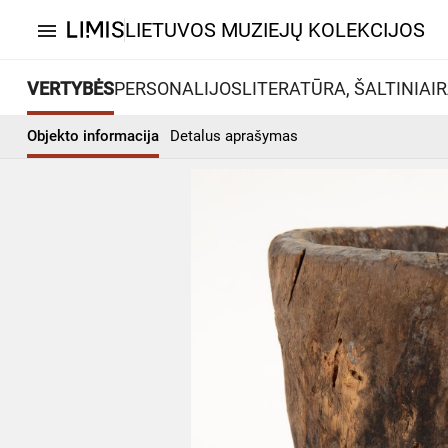
LIETUVOS MUZIEJŲ KOLEKCIJOS
menu
VERTYBĖS
PERSONALIJOS
LITERATŪRA, ŠALTINIAI
R
Objekto informacija
Detalus aprašymas