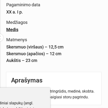
Pagaminimo data
XX a. I p.
Medžiagos
Medis
Matmenys
Skersmuo (viršaus) – 12,5 cm
Skersmuo (apačios) – 12 cm
Aukštis – 23 cm
Aprašymas
Grūstokė – piesta – užtringrūdis, medinė, skobta.
Apačioje susiaurėja ir baigiasi storu pagrindu.
iniai slapukų (angl.