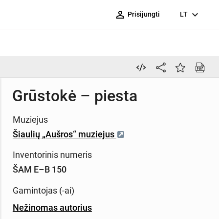
person_outline
expand_more
Prisijungti
LT
Grūstokė – piesta
Muziejus
Šiaulių „Aušros“ muziejus
Inventorinis numeris
ŠAM E–B 150
Gamintojas (-ai)
Nežinomas autorius