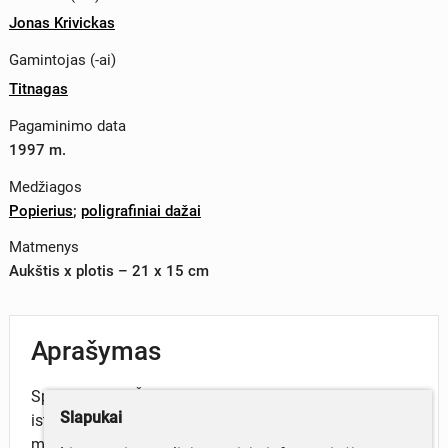
Jonas Krivickas
Gamintojas (-ai)
Titnagas
Pagaminimo data
1997 m.
Medžiagos
Popierius
;
poligrafiniai dažai
Matmenys
Aukštis x plotis – 21 x 15 cm
Aprašymas
Spausdinama Šiaulių J. Janonio vidurinės mokyklos
Slapukai
istorija 1991-1996. Tai metai apie turtingą ir įdomų
mokyklos gyvenimą, įtemptą darbą ir pasiruošimą