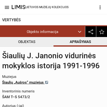
menu
more_vert
LIETUVOS MUZIEJŲ KOLEKCIJOS
VERTYBĖS
Objekto informacija
OBJEKTAS
APRAŠYMAS
Šiaulių J. Janonio vidurinės
mokyklos istorija 1991-1996
Muziejus
Šiaulių „Aušros“ muziejus
Inventorinis numeris
ŠAM T–S 5473/2
Autorius (-iai)