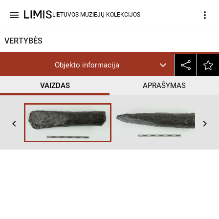
menu
more_vert
LIETUVOS MUZIEJŲ KOLEKCIJOS
VERTYBĖS
Objekto informacija
VAIZDAS
APRAŠYMAS
keyboard_arrow_left
keyboard_arrow_right