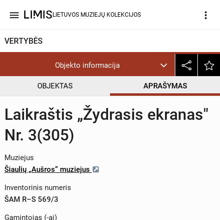
menu
more_vert
LIETUVOS MUZIEJŲ KOLEKCIJOS
VERTYBĖS
Objekto informacija
OBJEKTAS
APRAŠYMAS
Laikraštis „Žydrasis ekranas"
Nr. 3(305)
Muziejus
Šiaulių „Aušros“ muziejus
Inventorinis numeris
ŠAM R–S 569/3
Gamintojas (-ai)