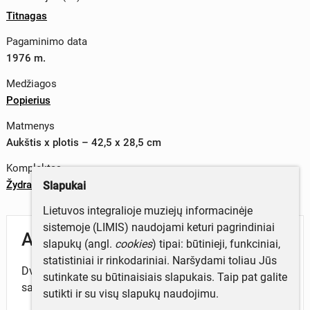
Titnagas
Pagaminimo data
1976 m.
Medžiagos
Popierius
Matmenys
Aukštis x plotis – 42,5 x 28,5 cm
Komplektas
Žydrasis ekranas
Slapukai
Lietuvos integralioje muziejų informacinėje
sistemoje (LIMIS) naudojami keturi pagrindiniai
Aprašymas
slapukų (angl.
cookies
) tipai: būtinieji, funkciniai,
statistiniai ir rinkodariniai. Naršydami toliau Jūs
Dviejų puslapių, žinybinis Šiaulių televizorių gamyklos
sutinkate su būtinaisiais slapukais. Taip pat galite
savaitraštis.
sutikti ir su visų slapukų naudojimu.