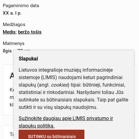
Pagaminimo data
XX a. I p.
Medžiagos
Medis
;
beržo tošis
Matmenys
Ilgis – 73 cm
Slapukai
Lietuvos integralioje muziejų informacinėje
Aprašymas
sistemoje (LIMIS) naudojami keturi pagrindiniai
slapukų (angl.
cookies
) tipai: būtinieji, funkciniai,
Kerdžiaus trimitas, medinis, padarytas iš dviejų
statistiniai ir rinkodariniai. Naršydami toliau Jūs
medinių, išskaptuotu viduriu dalių, sujungtų vienos su
sutinkate su būtinaisiais slapukais. Taip pat galite
kita ir apvyniotų beržo tošimi.
sutikti ir su visų slapukų naudojimu.
Sužinokite daugiau apie LIMIS privatumo ir
slapukų politiką.
Turite daugiau informacijos apie objektą?
SUTINKU su būtinaisiais