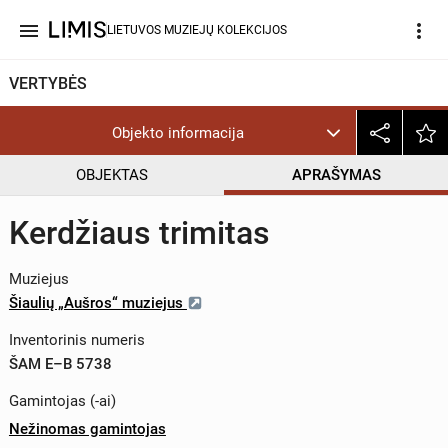
menu
more_vert
LIETUVOS MUZIEJŲ KOLEKCIJOS
VERTYBĖS
Objekto informacija
OBJEKTAS
APRAŠYMAS
Kerdžiaus trimitas
Muziejus
Šiaulių „Aušros“ muziejus
Inventorinis numeris
ŠAM E–B 5738
Gamintojas (-ai)
Nežinomas gamintojas