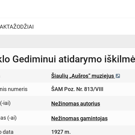
AKTAŽODŽIAI
lo Gediminui atidarymo iškilmė
s
Šiaulių „Aušros“ muziejus
inis numeris
ŠAM Poz. Nr. 813/VIII
-iai)
Nežinomas autorius
s (-ai)
Nežinomas gamintojas
o data
1927 m.