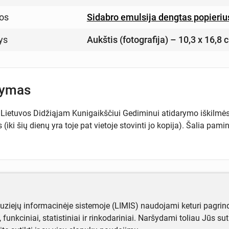
os
Sidabro emulsija dengtas popieriu
ys
Aukštis (fotografija) – 10,3 x 16,8
šymas
Lietuvos Didžiąjam Kunigaikščiui Gediminui atidarymo iškilmės
(iki šių dienų yra toje pat vietoje stovinti jo kopija). Šalia pamin
ugiau informacijos apie objektą?
muziejų informacinėje sistemoje (LIMIS) naudojami keturi pagrind
te mums!
ji, funkciniai, statistiniai ir rinkodariniai. Naršydami toliau Jūs s