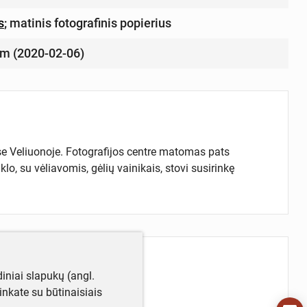
s
;
matinis fotografinis popierius
 cm (2020-02-06)
e Veliuonoje. Fotografijos centre matomas pats
klo, su vėliavomis, gėlių vainikais, stovi susirinkę
iniai slapukų (angl.
utinkate su būtinaisiais