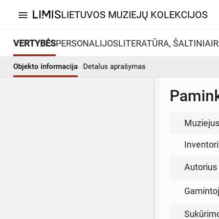
LIETUVOS MUZIEJŲ KOLEKCIJOS
menu
VERTYBĖS
PERSONALIJOS
LITERATŪRA, ŠALTINIAI
R
Objekto informacija
Detalus aprašymas
Pamink
Muzieju
Inventor
Autorius (
Gamintoja
Sukūrim