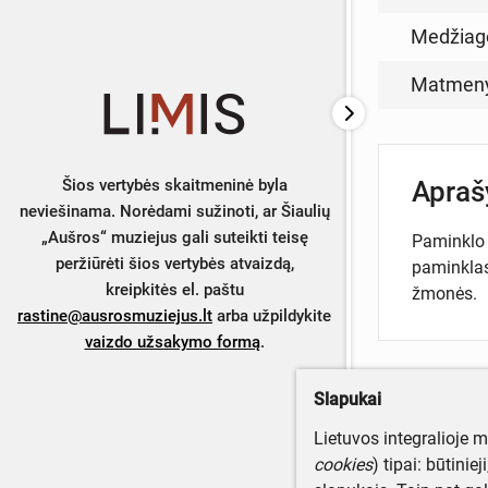
Medžiag
Matmen
Apra
Šios vertybės skaitmeninė byla
neviešinama. Norėdami sužinoti, ar Šiaulių
„Aušros“ muziejus gali suteikti teisę
Paminklo 
peržiūrėti šios vertybės atvaizdą,
paminklas 
kreipkitės el. paštu
žmonės.
rastine@ausrosmuziejus.lt
arba užpildykite
vaizdo užsakymo formą
.
Slapukai
Turite da
Lietuvos integralioje 
Parašyki
cookies
) tipai: būtinie