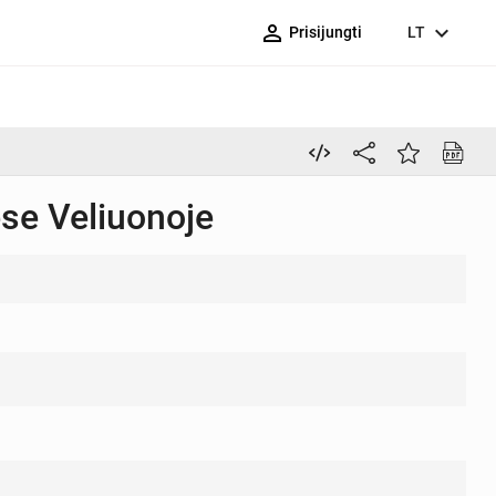
person_outline
expand_more
Prisijungti
LT
se Veliuonoje