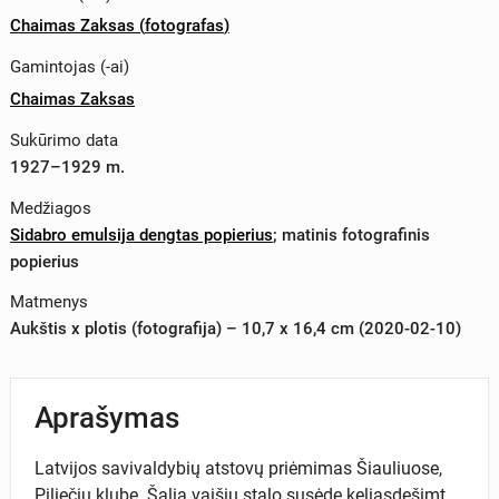
Chaimas Zaksas
(
fotografas
)
Gamintojas (-ai)
Chaimas Zaksas
Sukūrimo data
1927–1929 m.
Medžiagos
Sidabro emulsija dengtas popierius
;
matinis fotografinis
popierius
Matmenys
Aukštis x plotis (fotografija) – 10,7 x 16,4 cm (2020-02-10)
Aprašymas
Latvijos savivaldybių atstovų priėmimas Šiauliuose,
Piliečių klube. Šalia vaišių stalo susėdę keliasdešimt