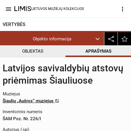
menu
more_vert
LIETUVOS MUZIEJŲ KOLEKCIJOS
VERTYBĖS
Objekto informacija
OBJEKTAS
APRAŠYMAS
Latvijos savivaldybių atstovų
priėmimas Šiauliuose
Muziejus
Šiaulių „Aušros“ muziejus
Inventorinis numeris
ŠAM Poz. Nr. 226/I
Autorius (-iai)