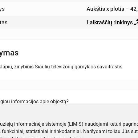
ys
Aukštis x plotis – 42
tas
Laikraščių rinkinys 
šymas
lapių, žinybinis Šiaulių televizorių gamyklos savaitraštis.
ugiau informacijos apie objektą?
te mums!
muziejų informacinėje sistemoje (LIMIS) naudojami keturi pagrind
ji, funkciniai, statistiniai ir rinkodariniai. Naršydami toliau Jūs s