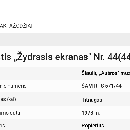
AKTAŽODŽIAI
tis „Žydrasis ekranas" Nr. 44(4
s
Šiaulių „Aušros“ mu
inis numeris
ŠAM R–S 571/44
s (-ai)
Titnagas
imo data
1978 m.
os
Popierius