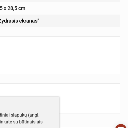
,5 x 28,5 cm
„Žydrasis ekranas"
iniai slapukų (angl.
utinkate su būtinaisiais