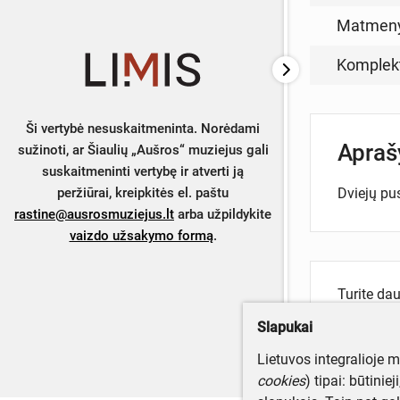
Matmen
Komplek
Ši vertybė nesuskaitmeninta. Norėdami
Apra
sužinoti, ar Šiaulių „Aušros“ muziejus gali
suskaitmeninti vertybę ir atverti ją
Dviejų pus
peržiūrai, kreipkitės el. paštu
rastine@ausrosmuziejus.lt
arba užpildykite
vaizdo užsakymo formą
.
Turite da
Parašyki
Slapukai
Lietuvos integralioje 
cookies
) tipai: būtinie