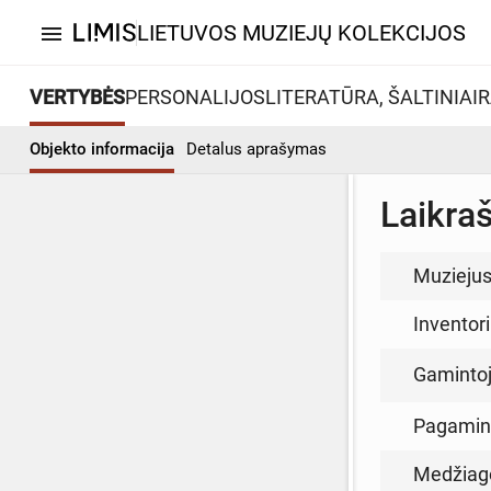
LIETUVOS MUZIEJŲ KOLEKCIJOS
menu
VERTYBĖS
PERSONALIJOS
LITERATŪRA, ŠALTINIAI
R
Objekto informacija
Detalus aprašymas
Laikraš
Muzieju
Inventor
Gamintoja
Pagamin
Medžiag