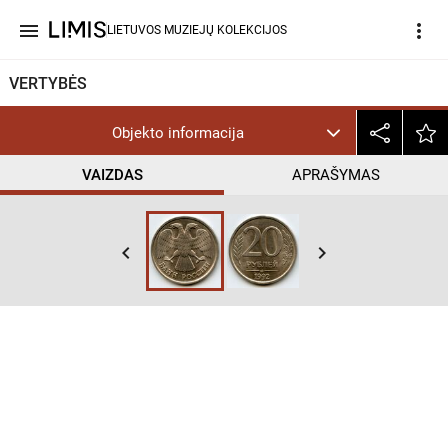
menu
more_vert
LIETUVOS MUZIEJŲ KOLEKCIJOS
VERTYBĖS
Objekto informacija
VAIZDAS
APRAŠYMAS
keyboard_arrow_left
keyboard_arrow_right