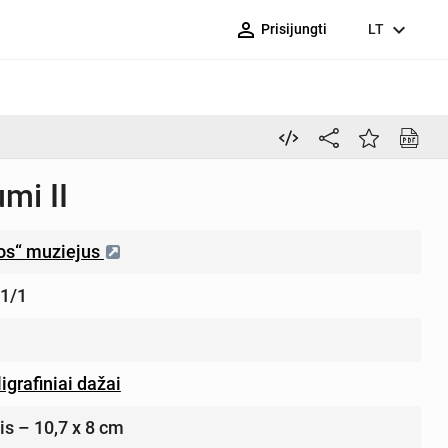
person_outline
expand_more
Prisijungti
LT
mi II
ros“ muziejus
1/1
igrafiniai dažai
tis – 10,7 x 8 cm