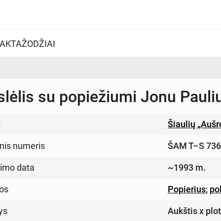
AKTAŽODŽIAI
lėlis su popiežiumi Jonu Pauliu
s
Šiaulių „Auš
inis numeris
ŠAM T–S 736
imo data
~1993 m.
os
Popierius
;
pol
ys
Aukštis x plo