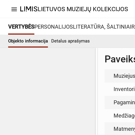
LIETUVOS MUZIEJŲ KOLEKCIJOS
menu
VERTYBĖS
PERSONALIJOS
LITERATŪRA, ŠALTINIAI
R
Objekto informacija
Detalus aprašymas
Paveiks
Muzieju
Inventor
Pagamin
Medžiag
Matmen