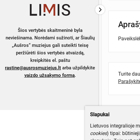
Apra
Šios vertybės skaitmeninė byla
neviešinama. Norėdami sužinoti, ar Šiaulių
Paveikslėl
„Aušros“ muziejus gali suteikti teisę
peržiūrėti šios vertybės atvaizdą,
kreipkitės el. paštu
rastine@ausrosmuziejus.lt
arba užpildykite
Turite da
vaizdo užsakymo formą
.
Parašyki
Slapukai
Lietuvos integralioje 
cookies
) tipai: būtinie