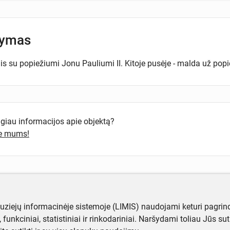
šymas
is su popiežiumi Jonu Pauliumi II. Kitoje pusėje - malda už popie
ugiau informacijos apie objektą?
te mums!
muziejų informacinėje sistemoje (LIMIS) naudojami keturi pagrind
ji, funkciniai, statistiniai ir rinkodariniai. Naršydami toliau Jūs s