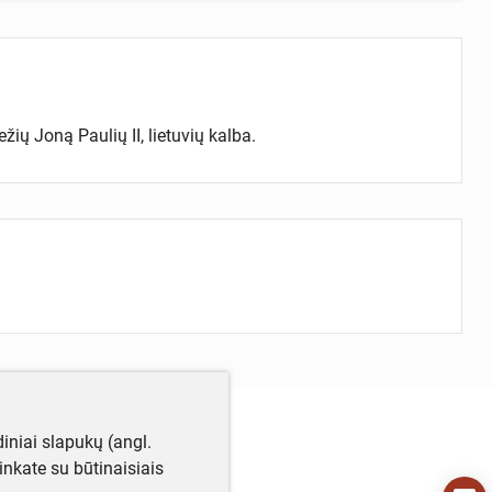
žių Joną Paulių II, lietuvių kalba.
iniai slapukų (angl.
utinkate su būtinaisiais