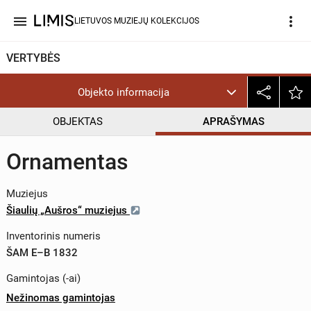
menu
more_vert
LIETUVOS MUZIEJŲ KOLEKCIJOS
VERTYBĖS
Objekto informacija
OBJEKTAS
APRAŠYMAS
Ornamentas
Muziejus
Šiaulių „Aušros“ muziejus
Inventorinis numeris
ŠAM E–B 1832
Gamintojas (-ai)
Nežinomas gamintojas