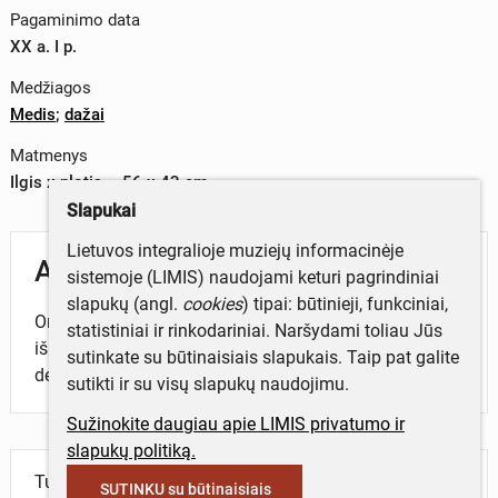
Pagaminimo data
XX a. I p.
Medžiagos
Medis
;
dažai
Matmenys
Ilgis x plotis – 56 x 43 cm
Slapukai
Lietuvos integralioje muziejų informacinėje
Aprašymas
sistemoje (LIMIS) naudojami keturi pagrindiniai
slapukų (angl.
cookies
) tipai: būtinieji, funkciniai,
Ornamentas – apvaizdos akis. Trikampėlyje
statistiniai ir rinkodariniai. Naršydami toliau Jūs
išpjaustyta akis, iš jos išeina spinduliai. Kraštuose
sutinkate su būtinaisiais slapukais. Taip pat galite
debesų vainikas, dažytas balta ir melsva spalvomis.
sutikti ir su visų slapukų naudojimu.
Sužinokite daugiau apie LIMIS privatumo ir
slapukų politiką.
Turite daugiau informacijos apie objektą?
SUTINKU su būtinaisiais