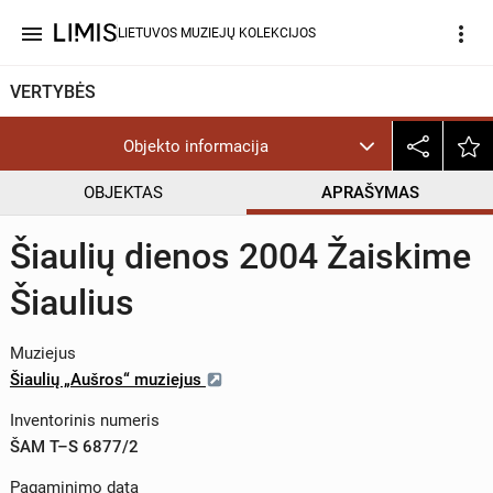
menu
more_vert
LIETUVOS MUZIEJŲ KOLEKCIJOS
VERTYBĖS
Objekto informacija
OBJEKTAS
APRAŠYMAS
Šiaulių dienos 2004 Žaiskime
Šiaulius
Muziejus
Šiaulių „Aušros“ muziejus
Inventorinis numeris
ŠAM T–S 6877/2
Pagaminimo data