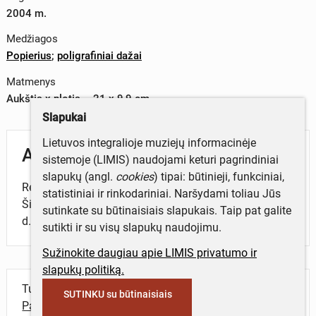
2004 m.
Medžiagos
Popierius
;
poligrafiniai dažai
Matmenys
Aukštis x plotis – 21 x 9,9 cm
Slapukai
Lietuvos integralioje muziejų informacinėje
Aprašymas
sistemoje (LIMIS) naudojami keturi pagrindiniai
slapukų (angl.
cookies
) tipai: būtinieji, funkciniai,
Renginių programa „Šiaulių dienos 2004 Žaiskime
statistiniai ir rinkodariniai. Naršydami toliau Jūs
Šiaulius“, skirta miesto šventei 2004 m. rugsėjo 10-11
sutinkate su būtinaisiais slapukais. Taip pat galite
d.
sutikti ir su visų slapukų naudojimu.
Sužinokite daugiau apie LIMIS privatumo ir
slapukų politiką.
Turite daugiau informacijos apie objektą?
SUTINKU su būtinaisiais
Parašykite mums!