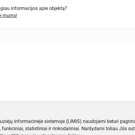
ugiau informacijos apie objektą?
te mums!
muziejų informacinėje sistemoje (LIMIS) naudojami keturi pagrind
ji, funkciniai, statistiniai ir rinkodariniai. Naršydami toliau Jūs s