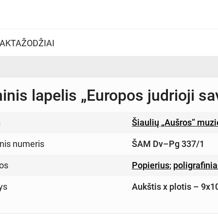
AKTAŽODŽIAI
nis lapelis „Europos judrioji sa
s
Šiaulių „Aušros“ muz
inis numeris
ŠAM Dv–Pg 337/1
os
Popierius
;
poligrafinia
ys
Aukštis x plotis – 9x