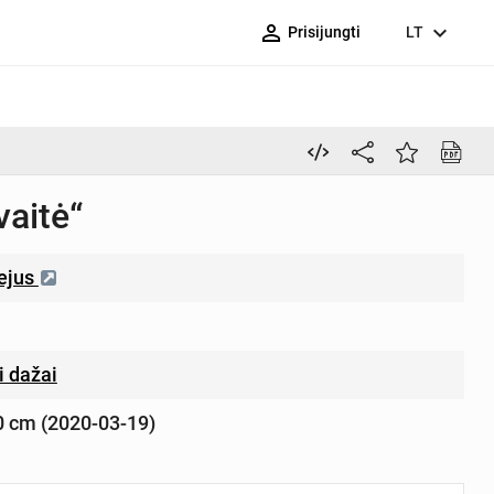
person_outline
expand_more
Prisijungti
LT
vaitė“
iejus
i dažai
10 cm (2020-03-19)