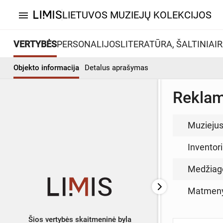
LIETUVOS MUZIEJŲ KOLEKCIJOS
menu
VERTYBĖS
PERSONALIJOS
LITERATŪRA, ŠALTINIAI
R
Objekto informacija
Detalus aprašymas
Reklami
Muzieju
Inventor
Medžiag
Matmen
Šios vertybės skaitmeninė byla