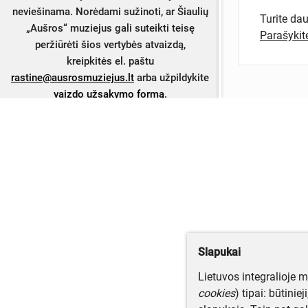
neviešinama. Norėdami sužinoti, ar Šiaulių
Turite da
„Aušros“ muziejus gali suteikti teisę
Parašyki
peržiūrėti šios vertybės atvaizdą,
kreipkitės el. paštu
rastine@ausrosmuziejus.lt
arba užpildykite
vaizdo užsakymo formą
.
Slapukai
Lietuvos integralioje 
cookies
) tipai: būtinie