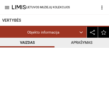
menu
more_vert
LIETUVOS MUZIEJŲ KOLEKCIJOS
VERTYBĖS
Objekto informacija
VAIZDAS
APRAŠYMAS
help_outline
CC BY-NC