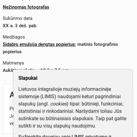
Nežinomas fotografas
Sukūrimo data
XX a. 3 deš. pab.
Medžiagos
Sidabro emulsija dengtas popierius
;
matinis fotografinis
popierius
Matmenys
Aukštis x plotis – 12,3 x 7,5 cm
Slapukai
Lietuvos integralioje muziejų informacinėje
Aprašymas
sistemoje (LIMIS) naudojami keturi pagrindiniai
slapukų (angl.
cookies
) tipai: būtinieji, funkciniai,
Profesorius, kalbininkas, lietuvių kalbos normintojas
statistiniai ir rinkodariniai. Naršydami toliau Jūs
Jonas Jablonskis žmogaus su judėjimo negalia
sutinkate su būtinaisiais slapukais. Taip pat galite
vežimėlyje.
sutikti ir su visų slapukų naudojimu.
Sužinokite daugiau apie LIMIS privatumo ir