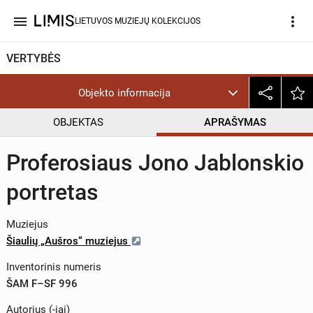
menu
more_vert
LIETUVOS MUZIEJŲ KOLEKCIJOS
VERTYBĖS
Objekto informacija
OBJEKTAS
APRAŠYMAS
Proferosiaus Jono Jablonskio
portretas
Muziejus
Šiaulių „Aušros“ muziejus
Inventorinis numeris
ŠAM F–SF 996
Autorius (-iai)