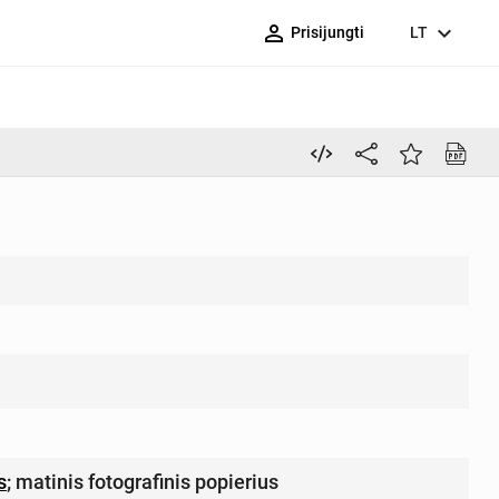
person_outline
expand_more
Prisijungti
LT
s
;
matinis fotografinis popierius