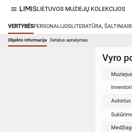
LIETUVOS MUZIEJŲ KOLEKCIJOS
menu
VERTYBĖS
PERSONALIJOS
LITERATŪRA, ŠALTINIAI
R
Objekto informacija
Detalus aprašymas
Vyro p
Muzieju
Inventor
Autorius (
Sukūrim
Medžiag