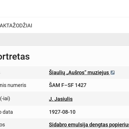
AKTAŽODŽIAI
ortretas
s
Šiaulių „Aušros“ muziejus
inis numeris
ŠAM F–SF 1427
-iai)
J. Jasiulis
o data
1927-08-10
os
Sidabro emulsija dengtas popieriu