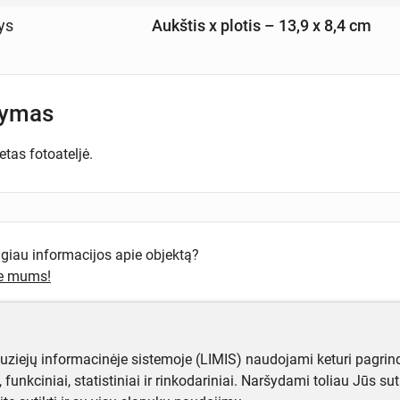
ys
Aukštis x plotis – 13,9 x 8,4 cm
šymas
etas fotoateljė.
ugiau informacijos apie objektą?
te mums!
muziejų informacinėje sistemoje (LIMIS) naudojami keturi pagrind
ji, funkciniai, statistiniai ir rinkodariniai. Naršydami toliau Jūs s