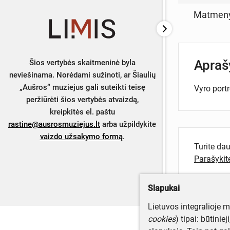
Matmen
Apra
Šios vertybės skaitmeninė byla
neviešinama. Norėdami sužinoti, ar Šiaulių
„Aušros“ muziejus gali suteikti teisę
Vyro portr
peržiūrėti šios vertybės atvaizdą,
kreipkitės el. paštu
rastine@ausrosmuziejus.lt
arba užpildykite
vaizdo užsakymo formą
.
Turite da
Parašyki
Slapukai
Lietuvos integralioje 
cookies
) tipai: būtinie