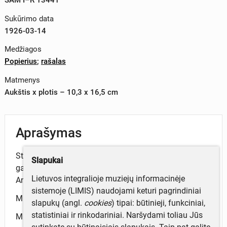
Sukūrimo data
1926-03-14
Medžiagos
Popierius
;
rašalas
Matmenys
Aukštis x plotis – 10,3 x 16,5 cm
Aprašymas
Stepono Tomašausko kvitas apie iš Anapolės dvaro
Slapukai
gautą atlyginimą. Minima suma – 51,00 Lt. Kvitas iš
Lietuvos integralioje muziejų informacinėje
Anapolės dvaro archyvo.
sistemoje (LIMIS) naudojami keturi pagrindiniai
Minimi asmenys: Steponas Tomašauskas.
slapukų (angl.
cookies
) tipai: būtinieji, funkciniai,
statistiniai ir rinkodariniai. Naršydami toliau Jūs
Minimos vietovės: Anapolės dvaras.