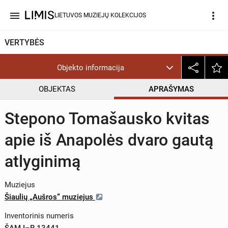
menu
more_vert
LIETUVOS MUZIEJŲ KOLEKCIJOS
VERTYBĖS
Objekto informacija
OBJEKTAS
APRAŠYMAS
Stepono Tomašausko kvitas
apie iš Anapolės dvaro gautą
atlyginimą
Muziejus
Šiaulių „Aušros“ muziejus
Inventorinis numeris
ŠAM I–R 13441