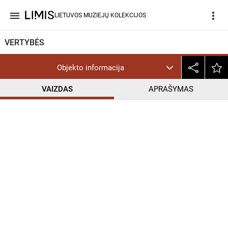
menu
more_vert
LIETUVOS MUZIEJŲ KOLEKCIJOS
VERTYBĖS
Objekto informacija
VAIZDAS
APRAŠYMAS
help_outline
PD