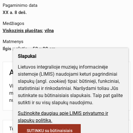
Pagaminimo data
XX a. 8 deš.
Medžiagos
Viskozinis pluoštas
;
vilna
Matmenys
Ilgis x plotis – 52 x 90 cm
Slapukai
Lietuvos integralioje muziejų informacinėje
Aprašymas
sistemoje (LIMIS) naudojami keturi pagrindiniai
slapukų (angl.
cookies
) tipai: būtinieji, funkciniai,
Vilnonis, žalios spalvos vatalinas, siūtas baltais
statistiniai ir rinkodariniai. Naršydami toliau Jūs
medvilniniais siūlais. Yra artikulas „927619“, taip pat
sutinkate su būtinaisiais slapukais. Taip pat galite
nurodyta vieno metro kaina – 4 rubliai.
sutikti ir su visų slapukų naudojimu.
Sužinokite daugiau apie LIMIS privatumo ir
slapukų politiką.
Turite daugiau informacijos apie objektą?
SUTINKU su būtinaisiais