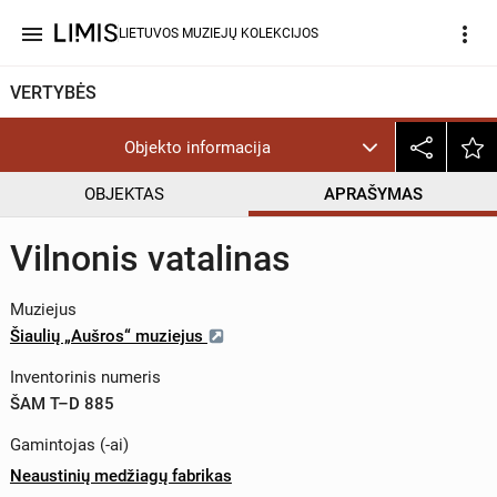
menu
more_vert
LIETUVOS MUZIEJŲ KOLEKCIJOS
VERTYBĖS
Objekto informacija
OBJEKTAS
APRAŠYMAS
Vilnonis vatalinas
Muziejus
Šiaulių „Aušros“ muziejus
Inventorinis numeris
ŠAM T–D 885
Gamintojas (-ai)
Neaustinių medžiagų fabrikas