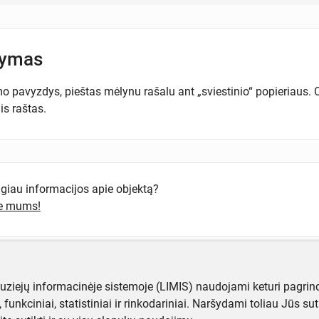
šymas
o pavyzdys, pieštas mėlynu rašalu ant „sviestinio“ popieriaus. C
is raštas.
ugiau informacijos apie objektą?
te mums!
muziejų informacinėje sistemoje (LIMIS) naudojami keturi pagrind
ji, funkciniai, statistiniai ir rinkodariniai. Naršydami toliau Jūs s