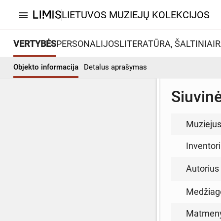
LIETUVOS MUZIEJŲ KOLEKCIJOS
menu
VERTYBĖS
PERSONALIJOS
LITERATŪRA, ŠALTINIAI
R
Objekto informacija
Detalus aprašymas
Siuvin
Muzieju
Inventor
Autorius (
Medžiag
Matmen