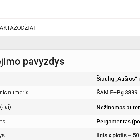
AKTAŽODŽIAI
ėjimo pavyzdys
s
Šiaulių „Aušros“
inis numeris
ŠAM E–Pg 3889
-iai)
Nežinomas autor
os
Pergamentas (po
ys
Ilgis x plotis – 5