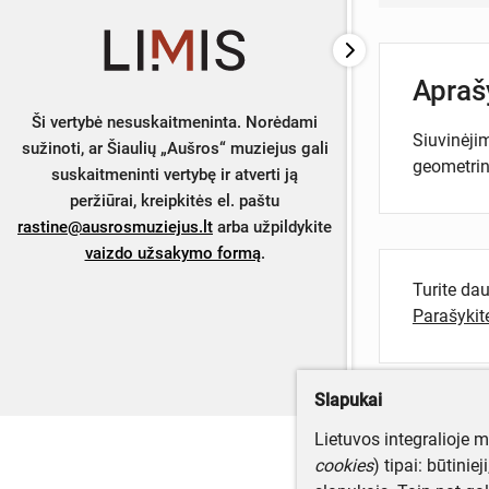
Apra
Ši vertybė nesuskaitmeninta. Norėdami
Siuvinėjim
sužinoti, ar Šiaulių „Aušros“ muziejus gali
geometrin
suskaitmeninti vertybę ir atverti ją
peržiūrai, kreipkitės el. paštu
rastine@ausrosmuziejus.lt
arba užpildykite
vaizdo užsakymo formą
.
Turite da
Parašyki
Slapukai
Lietuvos integralioje 
cookies
) tipai: būtinie