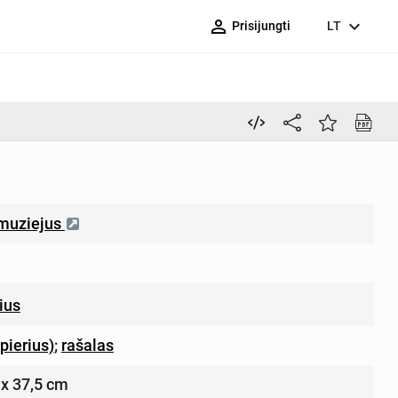
person_outline
expand_more
Prisijungti
LT
 muziejus
ius
pierius)
;
rašalas
0 x 37,5 cm