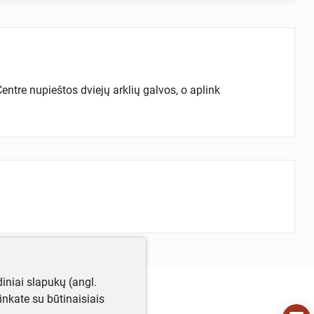
entre nupieštos dviejų arklių galvos, o aplink
iniai slapukų (angl.
utinkate su būtinaisiais