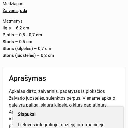
Medžiagos
Žalvaris
;
oda
Matmenys
Ilgis – 6,2 cm
Plotis – 0,5 - 0,7 cm
Storis – 0,5 cm
Storis (kilpelės) – 0,7 cm
Storis (juostelės) – 0,2 cm
Aprašymas
Apkalas diržo, žalvarinis, padarytas iš plokščios
žalvario juostelės, sulenktos perpus. Viename apkalo
gale yra pailga, siaura kilpelė, o kitas paplatintas.
Apkalo viduje išlikusi odinio diržo dalis, kurios galas
Slapukai
išlindęs už apkalo krašto. Apkalas prie odos
Lietuvos integralioje muziejų informacinėje
pritvirtintas 2 geležinėmis kniedėmis. Išlikęs ir