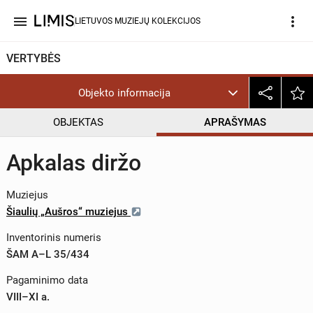
menu
more_vert
LIETUVOS MUZIEJŲ KOLEKCIJOS
VERTYBĖS
Objekto informacija
OBJEKTAS
APRAŠYMAS
Apkalas diržo
Muziejus
Šiaulių „Aušros“ muziejus
Inventorinis numeris
ŠAM A–L 35/434
Pagaminimo data
VIII–XI a.