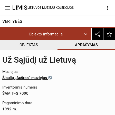
menu
more_vert
LIETUVOS MUZIEJŲ KOLEKCIJOS
VERTYBĖS
Objekto informacija
OBJEKTAS
APRAŠYMAS
Už Sąjūdį už Lietuvą
Muziejus
Šiaulių „Aušros“ muziejus
Inventorinis numeris
ŠAM T–S 7090
Pagaminimo data
1992 m.