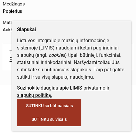
Medžiagos
Popierius
Matmenys
Slapukai
Aukštis x plotis – 3,8 x 2,5 cm
Lietuvos integralioje muziejų informacinėje
sistemoje (LIMIS) naudojami keturi pagrindiniai
Turite daugiau informacijos apie objektą?
slapukų (angl.
cookies
) tipai: būtinieji, funkciniai,
Parašykite mums!
statistiniai ir rinkodariniai. Naršydami toliau Jūs
sutinkate su būtinaisiais slapukais. Taip pat galite
sutikti ir su visų slapukų naudojimu.
Sužinokite daugiau apie LIMIS privatumo ir
slapukų politiką.
SUTINKU su būtinaisiais
SUTINKU su visais