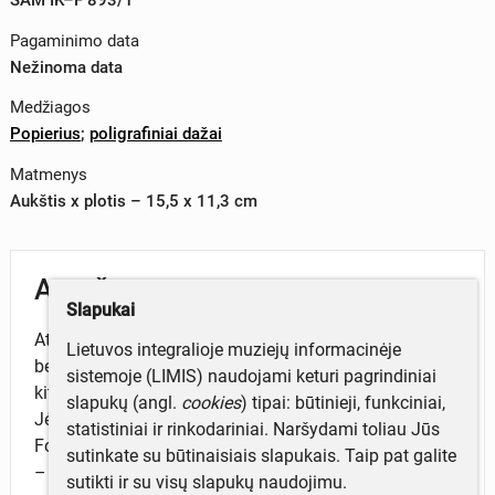
Pagaminimo data
Nežinoma data
Medžiagos
Popierius
;
poligrafiniai dažai
Matmenys
Aukštis x plotis – 15,5 x 11,3 cm
Aprašymas
Slapukai
Atvirukas dvigubas, pieštas, be autoriaus duomenų ir
Lietuvos integralioje muziejų informacinėje
be pavadinimo. Atviruke pavaizduota šventoji šeima ir
sistemoje (LIMIS) naudojami keturi pagrindiniai
kiti žmonės, priklaupę prie ėdžiose gulinčio kūdikėlio
slapukų (angl.
cookies
) tipai: būtinieji, funkciniai,
Jėzaus. Tarp jų – du angeliukai, karvė, toliau – asilas.
statistiniai ir rinkodariniai. Naršydami toliau Jūs
Fone – pastato kolonos, gamtovaizdis. Išleido „Barton
sutinkate su būtinaisiais slapukais. Taip pat galite
– Cotton, Inc“ Baltimore Maryland, JAV.
sutikti ir su visų slapukų naudojimu.