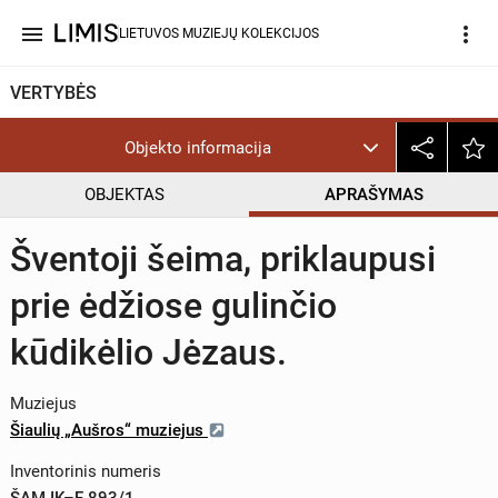
menu
more_vert
LIETUVOS MUZIEJŲ KOLEKCIJOS
VERTYBĖS
Objekto informacija
OBJEKTAS
APRAŠYMAS
Šventoji šeima, priklaupusi
prie ėdžiose gulinčio
kūdikėlio Jėzaus.
Muziejus
Šiaulių „Aušros“ muziejus
Inventorinis numeris
ŠAM IK–F 893/1