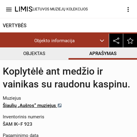
menu
more_vert
LIETUVOS MUZIEJŲ KOLEKCIJOS
VERTYBĖS
Objekto informacija
OBJEKTAS
APRAŠYMAS
Koplytėlė ant medžio ir
vainikas su raudonu kaspinu.
Muziejus
Šiaulių „Aušros“ muziejus
Inventorinis numeris
ŠAM IK–F 923
Pagaminimo data