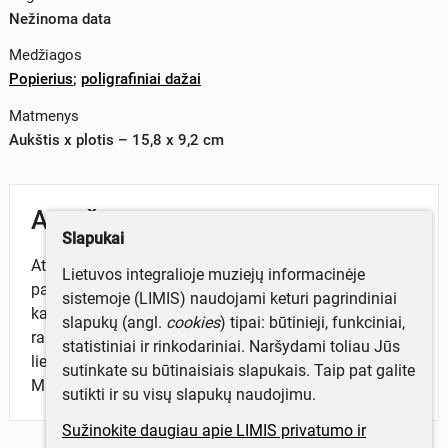
Nežinoma data
Medžiagos
Popierius
;
poligrafiniai dažai
Matmenys
Aukštis x plotis – 15,8 x 9,2 cm
Aprašymas
Slapukai
Atvirukas dvigubas, pieštas, be autoriaus duomenų, be
Lietuvos integralioje muziejų informacinėje
pavadinimo. Atviruke pavaizduota prie medžio
sistemoje (LIMIS) naudojami keturi pagrindiniai
kamieno pritvirtinta koplytėlė, po jos – vainikas su
slapukų (angl.
cookies
) tipai: būtinieji, funkciniai,
raudonu kaspinu. Viduje – spausdintas sveikinimas
statistiniai ir rinkodariniai. Naršydami toliau Jūs
lietuvių kalba. Išleido „Barton – Cotton, Inc“ Baltimore
sutinkate su būtinaisiais slapukais. Taip pat galite
Maryland, JAV.
sutikti ir su visų slapukų naudojimu.
Sužinokite daugiau apie LIMIS privatumo ir