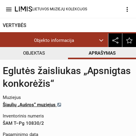
menu
more_vert
LIETUVOS MUZIEJŲ KOLEKCIJOS
VERTYBĖS
Objekto informacija
OBJEKTAS
APRAŠYMAS
Eglutės žaisliukas „Apsnigtas
konkorėžis“
Muziejus
Šiaulių „Aušros“ muziejus
Inventorinis numeris
ŠAM T–Pg 10830/2
Pagaminimo data