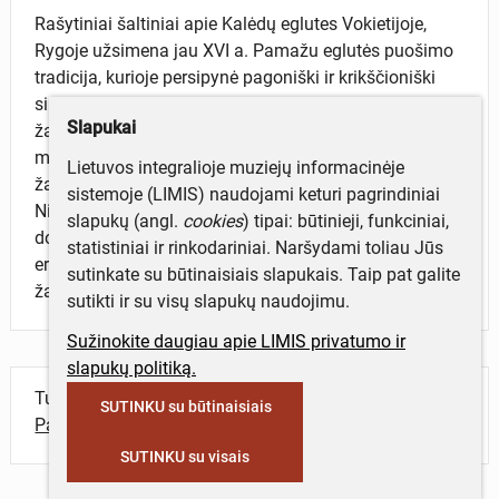
Rašytiniai šaltiniai apie Kalėdų eglutes Vokietijoje,
Rygoje užsimena jau XVI a. Pamažu eglutės puošimo
tradicija, kurioje persipynė pagoniški ir krikščioniški
simboliai, plito Europoje, JAV. Stiklinius eglutės
Slapukai
žaisliukus XIX a. vid. ėmė gaminti Vokietijos Laušo
miestelio stiklapūčiai. Tarybų Sąjungoje gaminti
Lietuvos integralioje muziejų informacinėje
žaisliukai – šalies istorijos ir politikos atspindys:
sistemoje (LIMIS) naudojami keturi pagrindiniai
Nikitos Chruščiovo (1894–1971) vadovavimo metu
slapukų (angl.
cookies
) tipai: būtinieji, funkciniai,
dominavo žemės ūkio kultūrų, prasidėjus kosmoso
statistiniai ir rinkodariniai. Naršydami toliau Jūs
erai – kosminės tematikos žaisliukai. Senoviniais
sutinkate su būtinaisiais slapukais. Taip pat galite
žaisliukais laikomi pagamintieji iki 1966 m.
sutikti ir su visų slapukų naudojimu.
Sužinokite daugiau apie LIMIS privatumo ir
slapukų politiką.
Turite daugiau informacijos apie objektą?
SUTINKU su būtinaisiais
Parašykite mums!
SUTINKU su visais