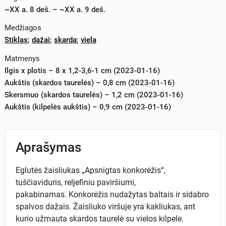
~XX a. 8 deš. – ~XX a. 9 deš.
Medžiagos
Stiklas
;
dažai
;
skarda
;
viela
Matmenys
Ilgis x plotis – 8 x 1,2-3,6-1 cm (2023-01-16)
Aukštis (skardos taurelės) – 0,8 cm (2023-01-16)
Skersmuo (skardos taurelės) – 1,2 cm (2023-01-16)
Aukštis (kilpelės aukštis) – 0,9 cm (2023-01-16)
Aprašymas
Eglutės žaisliukas „Apsnigtas konkorėžis“,
tuščiaviduris, reljefiniu paviršiumi,
pakabinamas. Konkorėžis nudažytas baltais ir sidabro
spalvos dažais. Žaisliuko viršuje yra kakliukas, ant
kurio užmauta skardos taurelė su vielos kilpele.