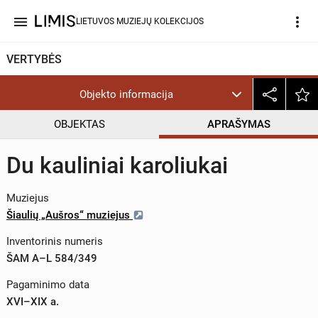
menu
more_vert
LIETUVOS MUZIEJŲ KOLEKCIJOS
VERTYBĖS
Objekto informacija
OBJEKTAS
APRAŠYMAS
Du kauliniai karoliukai
Muziejus
Šiaulių „Aušros“ muziejus
Inventorinis numeris
ŠAM A–L 584/349
Pagaminimo data
XVI–XIX a.