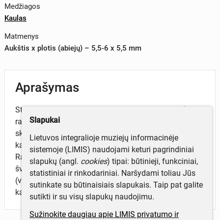
Medžiagos
Kaulas
Matmenys
Aukštis x plotis (abiejų) – 5,5-6 x 5,5 mm
Aprašymas
Statinaitės formos vėrinio du karoliukai iš kaulo (arba
Slapukai
rago). Gelsvos spalvos. Centre yra 2 mm skersmens
skylutė. Galimai vienas vėrinys su kitais to paties kapo
Lietuvos integralioje muziejų informacinėje
karoliukais.
sistemoje (LIMIS) naudojami keturi pagrindiniai
Rasta Šiaulių m., Šv. Apaštalų Petro ir Povilo katedros
slapukų (angl.
cookies
) tipai: būtinieji, funkciniai,
šventoriuje 2020-2021 m. archeologinių tyrimų metu
statistiniai ir rinkodariniai. Naršydami toliau Jūs
(vad. J. Sadauskas ir S. Sprindys). Perkasa Nr 8,
sutinkate su būtinaisiais slapukais. Taip pat galite
kapas Nr. 30.
sutikti ir su visų slapukų naudojimu.
Sužinokite daugiau apie LIMIS privatumo ir