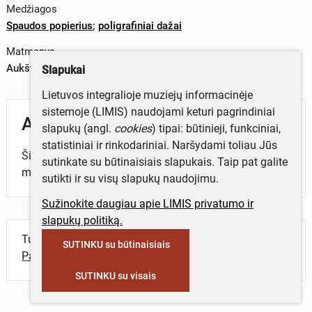
Medžiagos
Spaudos popierius
;
poligrafiniai dažai
Matmenys
Aukštis x plotis – 88,7 x 58,6 cm
Slapukai
Lietuvos integralioje muziejų informacinėje
sistemoje (LIMIS) naudojami keturi pagrindiniai
Aprašymas
slapukų (angl.
cookies
) tipai: būtinieji, funkciniai,
statistiniai ir rinkodariniai. Naršydami toliau Jūs
Šiauliai – Saulės miestas. Rugsėjo 10 ir 11 dienomis
sutinkate su būtinaisiais slapukais. Taip pat galite
miesto šventė „Šiaulių dienos 2010“.
sutikti ir su visų slapukų naudojimu.
Sužinokite daugiau apie LIMIS privatumo ir
slapukų politiką.
Turite daugiau informacijos apie objektą?
SUTINKU su būtinaisiais
Parašykite mums!
SUTINKU su visais