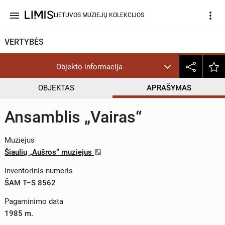
menu
more_vert
LIETUVOS MUZIEJŲ KOLEKCIJOS
VERTYBĖS
Objekto informacija
OBJEKTAS
APRAŠYMAS
Ansamblis „Vairas“
Muziejus
Šiaulių „Aušros“ muziejus
Inventorinis numeris
ŠAM T–S 8562
Pagaminimo data
1985 m.