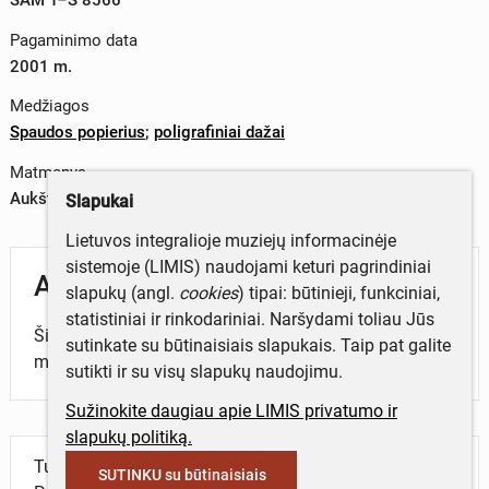
Pagaminimo data
2001 m.
Medžiagos
Spaudos popierius
;
poligrafiniai dažai
Matmenys
Aukštis x plotis – 59 x 41,7 cm
Slapukai
Lietuvos integralioje muziejų informacinėje
sistemoje (LIMIS) naudojami keturi pagrindiniai
Aprašymas
slapukų (angl.
cookies
) tipai: būtinieji, funkciniai,
statistiniai ir rinkodariniai. Naršydami toliau Jūs
Šiauliai – Saulės miestas. Rugsėjo 10 ir 11 dienomis
sutinkate su būtinaisiais slapukais. Taip pat galite
miesto šventė „Šiaulių dienos 2010“.
sutikti ir su visų slapukų naudojimu.
Sužinokite daugiau apie LIMIS privatumo ir
slapukų politiką.
Turite daugiau informacijos apie objektą?
SUTINKU su būtinaisiais