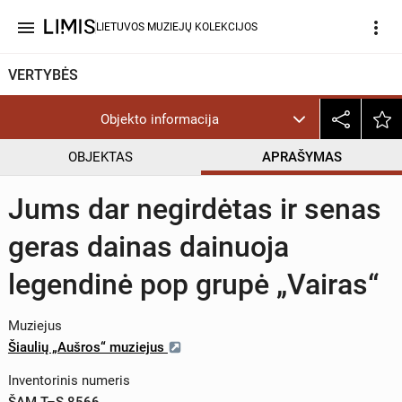
menu
more_vert
LIETUVOS MUZIEJŲ KOLEKCIJOS
VERTYBĖS
Objekto informacija
OBJEKTAS
APRAŠYMAS
Jums dar negirdėtas ir senas
geras dainas dainuoja
legendinė pop grupė „Vairas“
Muziejus
Šiaulių „Aušros“ muziejus
Inventorinis numeris
ŠAM T–S 8566