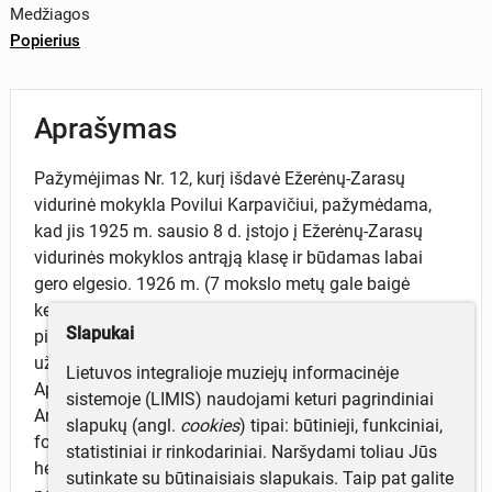
Medžiagos
Popierius
Aprašymas
Pažymėjimas Nr. 12, kurį išdavė Ežerėnų-Zarasų
vidurinė mokykla Povilui Karpavičiui, pažymėdama,
kad jis 1925 m. sausio 8 d. įstojo į Ežerėnų-Zarasų
vidurinės mokyklos antrąją klasę ir būdamas labai
gero elgesio. 1926 m. (7 mokslo metų gale baigė
keturių klasių kursą. Pažymėjimas 4 puslapių,
Slapukai
pirmajame puslapyje, viršuje atspaustas Vytis ir
užrašas: „Lietuvos respublika. Švietimo ministerija“.
Lietuvos integralioje muziejų informacinėje
Apačioje išvardinti P. Karpavičiaus pažymiai.
sistemoje (LIMIS) naudojami keturi pagrindiniai
Antrajame puslapyje priklijuota P. Karpavičiaus
slapukų (angl.
cookies
) tipai: būtinieji, funkciniai,
fotografija. Du Ežerėnų-Zarasų progimnazijos
statistiniai ir rinkodariniai. Naršydami toliau Jūs
herbiniai antspaudai, mokyklos direktoriaus ,
sutinkate su būtinaisiais slapukais. Taip pat galite