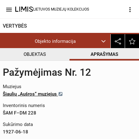
menu
more_vert
LIETUVOS MUZIEJŲ KOLEKCIJOS
VERTYBĖS
Objekto informacija
OBJEKTAS
APRAŠYMAS
Pažymėjimas Nr. 12
Muziejus
Šiaulių „Aušros“ muziejus
Inventorinis numeris
ŠAM F–DM 228
Sukūrimo data
1927-06-18