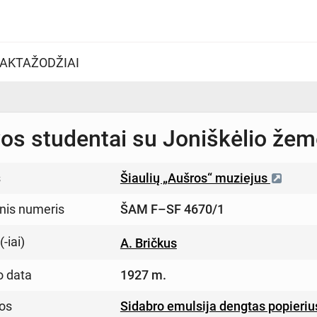
AKTAŽODŽIAI
os studentai su Joniškėlio žem
s
Šiaulių „Aušros“ muziejus
inis numeris
ŠAM F–SF 4670/1
-iai)
A. Bričkus
o data
1927 m.
os
Sidabro emulsija dengtas popieriu