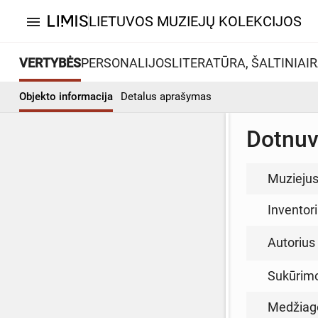
LIETUVOS MUZIEJŲ KOLEKCIJOS
menu
VERTYBĖS
PERSONALIJOS
LITERATŪRA, ŠALTINIAI
R
Objekto informacija
Detalus aprašymas
Dotnuv
Muzieju
Inventor
Autorius (
Sukūrim
Medžiag