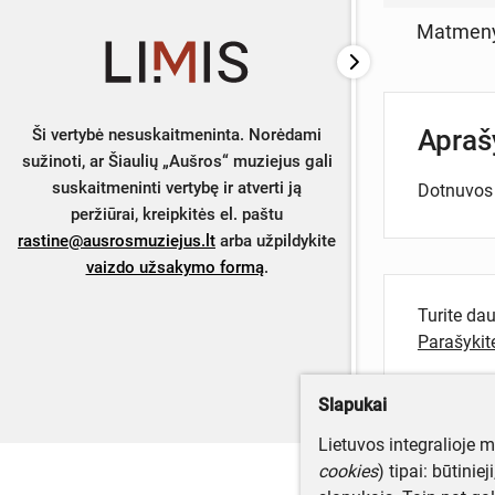
Matmen
Apra
Ši vertybė nesuskaitmeninta. Norėdami
sužinoti, ar Šiaulių „Aušros“ muziejus gali
suskaitmeninti vertybę ir atverti ją
Dotnuvos 
peržiūrai, kreipkitės el. paštu
rastine@ausrosmuziejus.lt
arba užpildykite
vaizdo užsakymo formą
.
Turite da
Parašyki
Slapukai
Lietuvos integralioje 
cookies
) tipai: būtinie