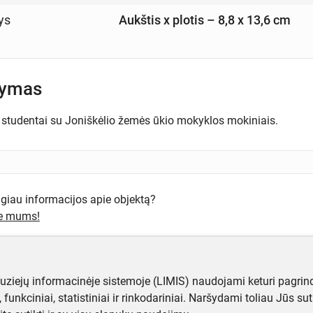
ys
Aukštis x plotis – 8,8 x 13,6 cm
šymas
studentai su Joniškėlio žemės ūkio mokyklos mokiniais.
ugiau informacijos apie objektą?
te mums!
muziejų informacinėje sistemoje (LIMIS) naudojami keturi pagrind
ji, funkciniai, statistiniai ir rinkodariniai. Naršydami toliau Jūs s