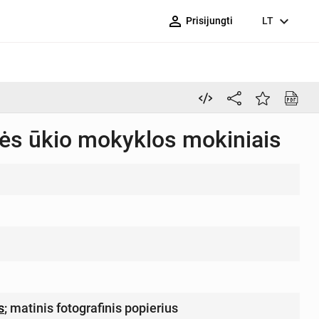
person_outline
expand_more
Prisijungti
LT
ės ūkio mokyklos mokiniais
s
;
matinis fotografinis popierius