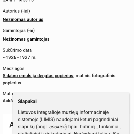
Autorius (-iai)
Nežinomas autorius
Gamintojas (-ai)
Nežinomas gamintojas
Sukūrimo data
~1926–1927 m.
Medžiagos
Sidabro emulsija dengtas popierius
;
matinis fotografinis
popierius
Matmenys
Aukštis x plotis (fotografija) – 8,8 x 13,8 cm
Slapukai
Lietuvos integralioje muziejų informacinėje
sistemoje (LIMIS) naudojami keturi pagrindiniai
Aprašymas
slapukų (angl.
cookies
) tipai: būtinieji, funkciniai,
statistiniai ir rinkodariniai. Naršydami toliau Jūs