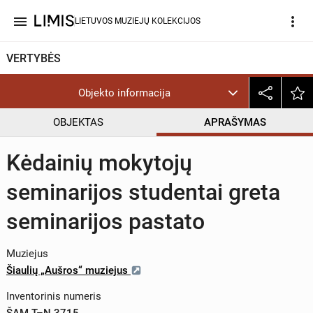
menu
more_vert
LIETUVOS MUZIEJŲ KOLEKCIJOS
VERTYBĖS
Objekto informacija
OBJEKTAS
APRAŠYMAS
Kėdainių mokytojų
seminarijos studentai greta
seminarijos pastato
Muziejus
Šiaulių „Aušros“ muziejus
Inventorinis numeris
ŠAM T–N 3715