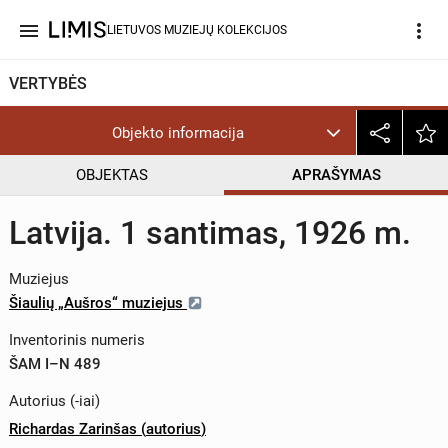
menu
more_vert
LIETUVOS MUZIEJŲ KOLEKCIJOS
VERTYBĖS
Objekto informacija
OBJEKTAS
APRAŠYMAS
Latvija. 1 santimas, 1926 m.
Muziejus
Šiaulių „Aušros“ muziejus
Inventorinis numeris
ŠAM I–N 489
Autorius (-iai)
Richardas Zarinšas
(
autorius
)