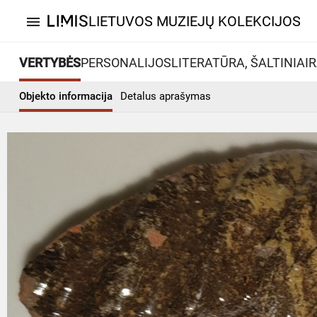
LIETUVOS MUZIEJŲ KOLEKCIJOS
menu
VERTYBĖS
PERSONALIJOS
LITERATŪRA, ŠALTINIAI
R
Objekto informacija
Detalus aprašymas