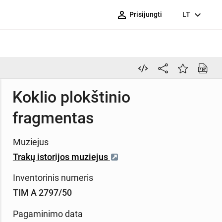
person_outline
expand_more
Prisijungti
LT
Koklio plokštinio
fragmentas
Muziejus
Trakų istorijos muziejus
Inventorinis numeris
TIM A 2797/50
Pagaminimo data