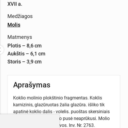
XVII a.
Medžiagos
Molis
Matmenys
Plotis – 8,6 cm
Aukštis – 6,1 cm
Storis – 3,9 cm
Aprašymas
Koklio molinio plokštinio fragmentas. Koklis
karnizinis, glazūruotas žalia glazūra. išliko tik
apatinė koklio dalis - volelis. puoštas skersiniais
grioveliais. Vidinė koklio pusė neaprūkusi. Molio
masė lūžyje rudos spalvos. Inv. Nr. 2763.