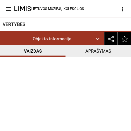
menu
more_vert
LIETUVOS MUZIEJŲ KOLEKCIJOS
VERTYBĖS
Objekto informacija
VAIZDAS
APRAŠYMAS
help_outline
CC BY