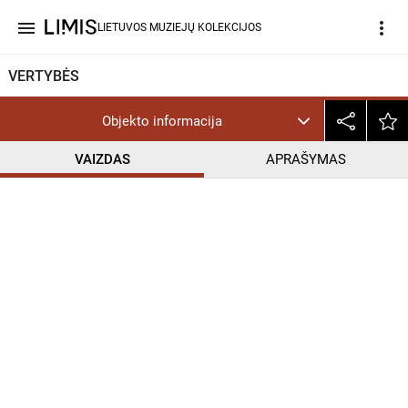
menu
more_vert
LIETUVOS MUZIEJŲ KOLEKCIJOS
VERTYBĖS
Objekto informacija
VAIZDAS
APRAŠYMAS
help_outline
CC BY