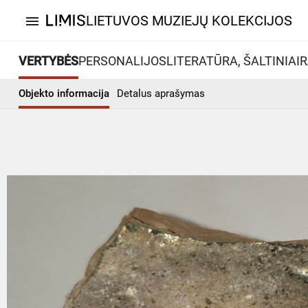
LIETUVOS MUZIEJŲ KOLEKCIJOS
menu
VERTYBĖS
PERSONALIJOS
LITERATŪRA, ŠALTINIAI
R
Objekto informacija
Detalus aprašymas