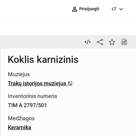
person_outline
expand_more
Prisijungti
LT
Koklis karnizinis
Muziejus
Trakų istorijos muziejus
Inventorinis numeris
TIM A 2797/501
Medžiagos
Keramika