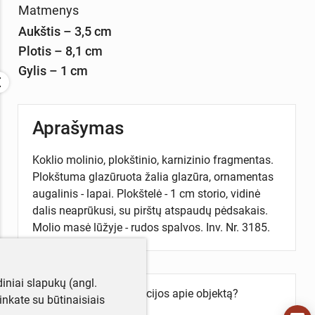
Matmenys
Aukštis – 3,5 cm
Plotis – 8,1 cm
Gylis – 1 cm
Aprašymas
Koklio molinio, plokštinio, karnizinio fragmentas.
Plokštuma glazūruota žalia glazūra, ornamentas
augalinis - lapai. Plokštelė - 1 cm storio, vidinė
dalis neaprūkusi, su pirštų atspaudų pėdsakais.
Molio masė lūžyje - rudos spalvos. Inv. Nr. 3185.
iniai slapukų (angl.
Turite daugiau informacijos apie objektą?
utinkate su būtinaisiais
Parašykite mums!