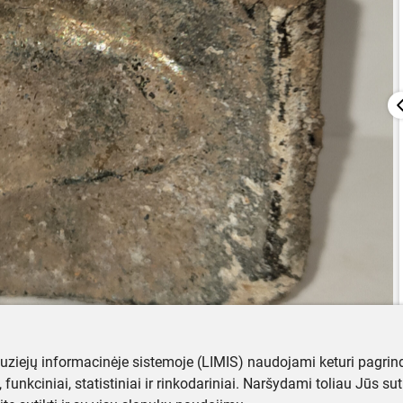
muziejų informacinėje sistemoje (LIMIS) naudojami keturi pagrind
ji, funkciniai, statistiniai ir rinkodariniai. Naršydami toliau Jūs s