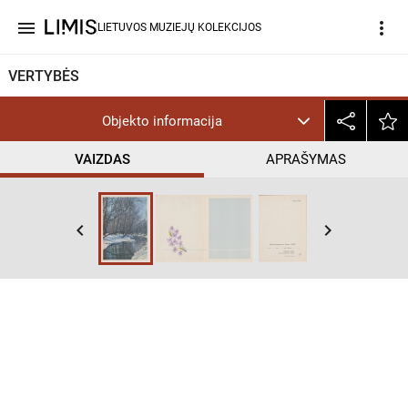
menu
more_vert
LIETUVOS MUZIEJŲ KOLEKCIJOS
VERTYBĖS
Objekto informacija
VAIZDAS
APRAŠYMAS
keyboard_arrow_left
keyboard_arrow_right