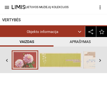
menu
more_vert
LIETUVOS MUZIEJŲ KOLEKCIJOS
VERTYBĖS
Objekto informacija
VAIZDAS
APRAŠYMAS
keyboard_arrow_left
keyboard_arrow_right