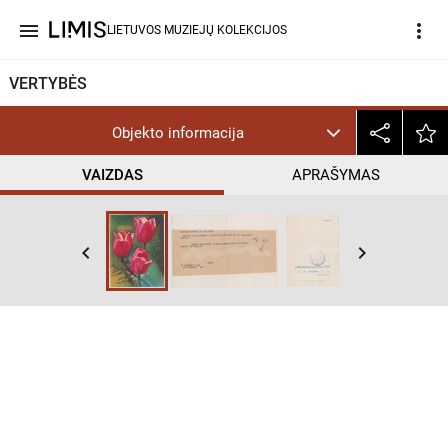
menu
more_vert
LIETUVOS MUZIEJŲ KOLEKCIJOS
VERTYBĖS
Objekto informacija
VAIZDAS
APRAŠYMAS
keyboard_arrow_left
keyboard_arrow_right