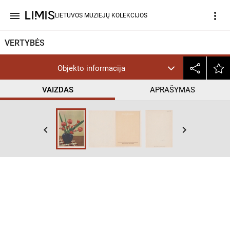
menu
more_vert
LIETUVOS MUZIEJŲ KOLEKCIJOS
VERTYBĖS
Objekto informacija
VAIZDAS
APRAŠYMAS
keyboard_arrow_left
keyboard_arrow_right