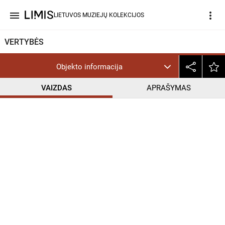
menu
more_vert
LIETUVOS MUZIEJŲ KOLEKCIJOS
VERTYBĖS
Objekto informacija
VAIZDAS
APRAŠYMAS
help_outline
CC BY