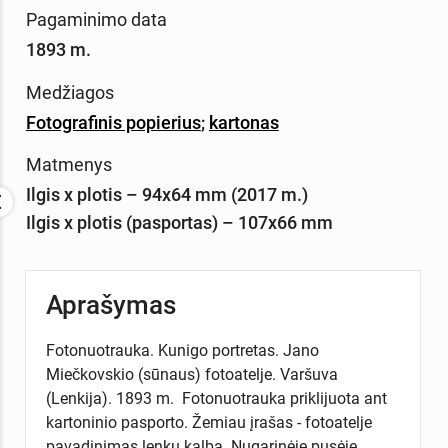
Pagaminimo data
1893 m.
Medžiagos
Fotografinis popierius
;
kartonas
Matmenys
Ilgis x plotis – 94x64 mm (2017 m.)
Ilgis x plotis (pasportas) – 107x66 mm
Aprašymas
Fotonuotrauka. Kunigo portretas. Jano
Miečkovskio (sūnaus) fotoatelje. Varšuva
(Lenkija). 1893 m. Fotonuotrauka priklijuota ant
kartoninio pasporto. Žemiau įrašas - fotoatelje
pavadinimas lenkų kalba. Nugarinėje pusėje