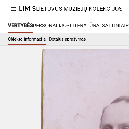
LIETUVOS MUZIEJŲ KOLEKCIJOS
menu
VERTYBĖS
PERSONALIJOS
LITERATŪRA, ŠALTINIAI
R
Objekto informacija
Detalus aprašymas