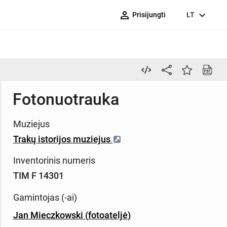
person_outline
expand_more
Prisijungti
LT
Fotonuotrauka
Muziejus
Trakų istorijos muziejus
Inventorinis numeris
TIM F 14301
Gamintojas (-ai)
Jan Mieczkowski
(
fotoateljė
)